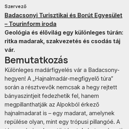
Szervező
Badacsonyi Turisztikai és Borút Egyesület
– Tourinform iroda
Geológia és élővilág egy különleges túrán:
ritka madarak, szakvezetés és csodás táj
vár.
Bemutatkozás
Különleges madárfigyelés vár a Badacsony-
hegyen! A „Hajnalmadár-megfigyelő túra”
során a résztvevők nemcsak a hegy rejtett
bányaszintjeit fedezhetik fel, hanem
megpillanthatják az Alpokból érkező
hajnalmadarat is – egy madarat, amelynek
repülése olyan, mint egy trópusi pillangóé. A