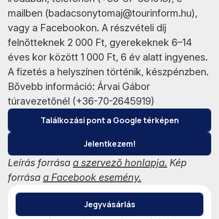
mailben (badacsonytomaj@tourinform.hu),
vagy a Facebookon. A részvételi díj
felnőtteknek 2 000 Ft, gyerekeknek 6–14
éves kor között 1 000 Ft, 6 év alatt ingyenes.
A fizetés a helyszínen történik, készpénzben.
Bővebb információ: Árvai Gábor
túravezetőnél (+36-70-2645919)
Találkozási pont a Google térképen
Jelentkezem!
Leírás forrása
a szervező honlapja.
Kép
forrása
a Facebook esemény.
Jegyvásárlás