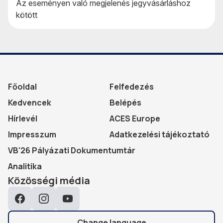
Az eseményen való megjelenés jegyvásárláshoz
kötött
Főoldal
Felfedezés
Kedvencek
Belépés
Hírlevél
ACES Europe
Impresszum
Adatkezelési tájékoztató
VB'26 Pályázati Dokumentumtár
Analitika
Közösségi média
Facebook
Instagram
YouTube
Change language