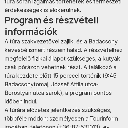
túra során izgalmas történetek és természeti
érdekességek is előkerülnek.
Program és részvételi
információk
A túra szakvezetővel zajlik, és a Badacsony
kevésbé ismert részein halad. A részvételhez
megfelelő fizikai állapot szükséges, a kutyák
csak pórázon vehetnek részt. A találkozó a
túra kezdete előtt 15 perccel történik (9:45
Badacsonytomaj, József Attila utca-
Borostyán utca sarok), a program pontos
időben indul.
A túrára előzetes jelentkezés szükséges,
többféle módon: személyesen a Tourinform
irodában, telefonon (+36-87-531013), e-