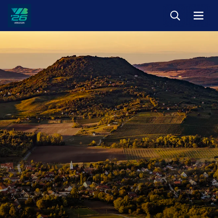
Keresés
Menü
Veszprém-
Balaton
Európa
Sportrégiója
2026