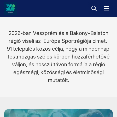
Keresés
Menü
Veszprém-
Balaton
Európa
2026-ban Veszprém és a Bakony–Balaton
Sportrégiója
régió viseli az Európa Sportrégiója címet.
2026
91 település közös célja, hogy a mindennapi
testmozgás széles körben hozzáférhetővé
váljon, és hosszú távon formálja a régió
egészségi, közösségi és életminőségi
mutatóit.