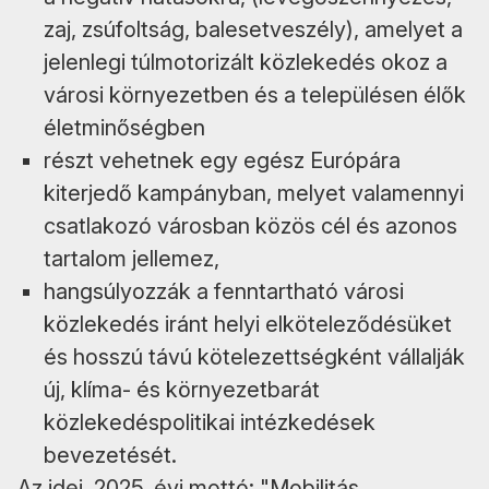
zaj, zsúfoltság, balesetveszély), amelyet a
jelenlegi túlmotorizált közlekedés okoz a
városi környezetben és a településen élők
életminőségben
részt vehetnek egy egész Európára
kiterjedő kampányban, melyet valamennyi
csatlakozó városban közös cél és azonos
tartalom jellemez,
hangsúlyozzák a fenntartható városi
közlekedés iránt helyi elköteleződésüket
és hosszú távú kötelezettségként vállalják
új, klíma- és környezetbarát
közlekedéspolitikai intézkedések
bevezetését.
Az idei, 2025. évi mottó: "Mobilitás