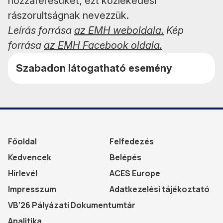
hozzáférésüket; ezt közlekedési
rászorultságnak nevezzük.
Leírás forrása
az EMH weboldala.
Kép
forrása
az EMH Facebook oldala.
Szabadon látogatható esemény
Főoldal
Felfedezés
Kedvencek
Belépés
Hírlevél
ACES Europe
Impresszum
Adatkezelési tájékoztató
VB'26 Pályázati Dokumentumtár
Analitika