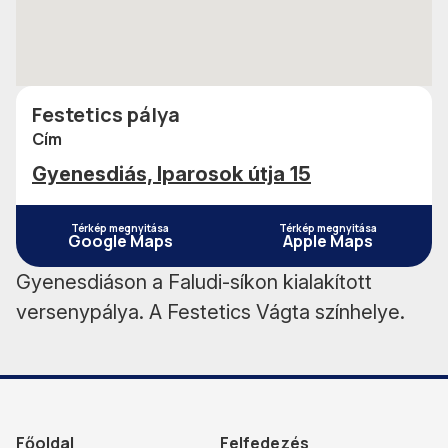
Festetics pálya
Cím
Gyenesdiás, Iparosok útja 15
Térkép megnyitása
Térkép megnyitása
Google Maps
Apple Maps
Gyenesdiáson a Faludi-síkon kialakított
versenypálya. A Festetics Vágta színhelye.
Főoldal
Felfedezés