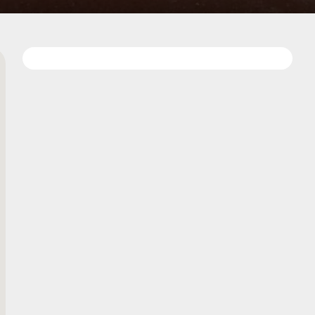
Kedvencekhe
terképen
adom
Adatok