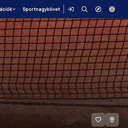
mációk
Sportnagykövet
Belépés
Keresés
Felfedezés
Change
languag
Megnéz