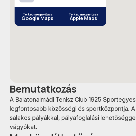
Facebook
Térkép megnyitása
Térkép megnyitása
Google Maps
Apple Maps
Bemutatkozás
A Balatonalmádi Tenisz Club 1925 Sportegyesü
legfontosabb közösségi és sportközpontja. A
salakos pályákkal, pályafoglalási lehetőséggel,
vágyókat.