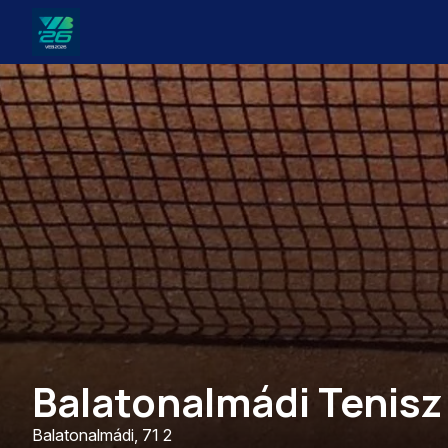
Veszprém-
Balaton
Európa
Sportrégiója
2026
Balatonalmádi Tenisz
Balatonalmádi, 71 2