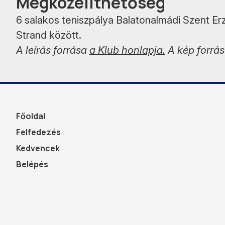
Megközelíthetőség
6 salakos teniszpálya Balatonalmádi Szent Er
Strand között.
A leírás forrása
a Klub honlapja.
A kép forrá
Főoldal
Felfedezés
Kedvencek
Belépés