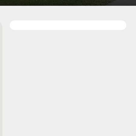
Kedvencekhe
terképen
adom
Adatok