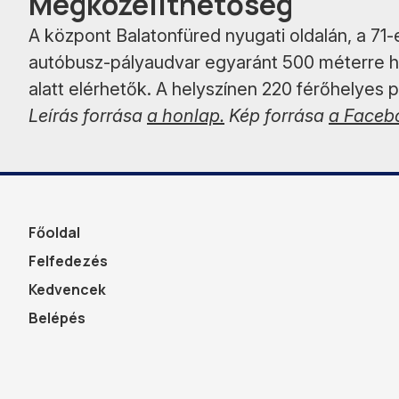
Megközelíthetőség
A központ Balatonfüred nyugati oldalán, a 71-e
autóbusz-pályaudvar egyaránt 500 méterre he
alatt elérhetők. A helyszínen 220 férőhelyes p
Leírás forrása
a honlap.
Kép forrása
a Facebo
Főoldal
Felfedezés
Kedvencek
Belépés