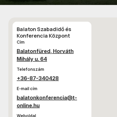
Balaton Szabadidő és
Konferencia Központ
Cím
Balatonfüred, Horváth
Mihály u. 64
Telefonszám
+36-87-340428
E-mail cím
balatonkonferencia@t-
online.hu
Weboldal