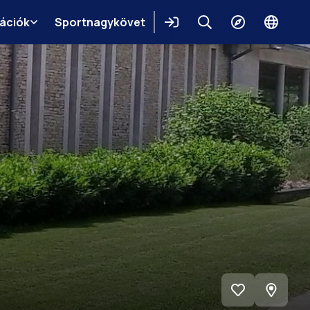
mációk
Sportnagykövet
Belépés
Keresés
Felfedezés
Change
languag
Megnéz