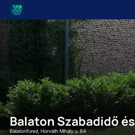
Veszprém-
Balaton
Európa
Sportrégiója
2026
Balaton Szabadidő és
Balatonfüred, Horváth Mihály u. 64