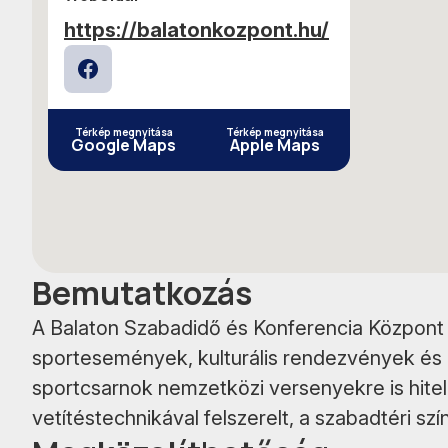
https://balatonkozpont.hu/
Facebook
Térkép megnyitása
Térkép megnyitása
Google Maps
Apple Maps
Bemutatkozás
A Balaton Szabadidő és Konferencia Központ 
sportesemények, kulturális rendezvények és k
sportcsarnok nemzetközi versenyekre is hitele
vetítéstechnikával felszerelt, a szabadtéri s