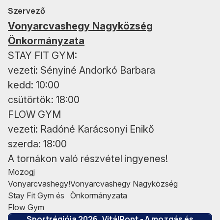
Szervező
Vonyarcvashegy Nagyközség
Önkormányzata
STAY FIT GYM:
vezeti: Sényiné Andorkó Barbara
kedd: 10:00
csütörtök: 18:00
FLOW GYM
vezeti: Radóné Karácsonyi Enikő
szerda: 18:00
A tornákon való részvétel ingyenes!
Mozogj
Vonyarcvashegy!
Vonyarcvashegy Nagyközség
Stay Fit Gym és
Önkormányzata
A projekt a Veszprém-Balaton Európa
Flow Gym
Sportrégiója 2026 „VitálPont - A mozgás és