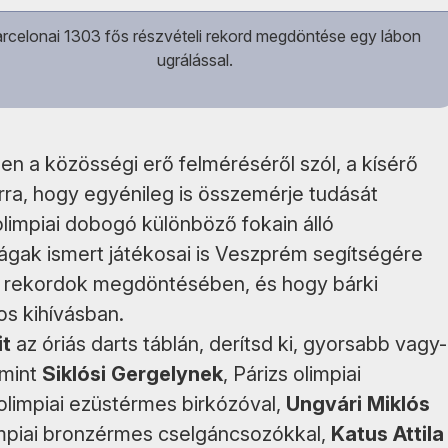
rcelonai 1303 fős részvételi rekord megdöntése egy lábon
ugrálással.
n a közösségi erő felméréséről szól, a kísérő
ra, hogy egyénileg is összemérje tudását
olimpiai dobogó különböző fokain álló
ágak ismert játékosai is Veszprém segítségére
a rekordok megdöntésében, és hogy bárki
s kihívásban.
it
az óriás darts táblán, derítsd ki, gyorsabb vagy-
 mint
Siklósi Gergelynek
, Párizs olimpiai
olimpiai ezüstérmes birkózóval,
Ungvári Miklós
mpiai bronzérmes cselgáncsozókkal,
Katus Attila