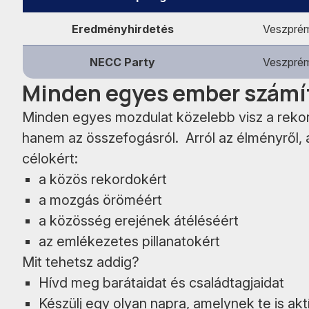
Eredményhirdetés
Veszprém
NECC Party
Veszprém
Minden egyes ember számí
Minden egyes mozdulat közelebb visz a rekor
hanem az összefogásról. Arról az élményről,
célokért:
a közös rekordokért
a mozgás öröméért
a közösség erejének átéléséért
az emlékezetes pillanatokért
Mit tehetsz addig?
Hívd meg barátaidat és családtagjaidat
Készülj egy olyan napra, amelynek te is akt