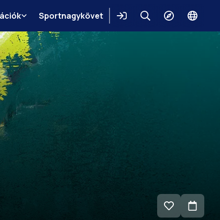
mációk
Sportnagykövet
Belépés
Keresés
Felfedezés
Change
languag