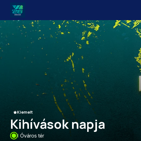
Veszprém-
Balaton
Európa
Sportrégiója
2026
Kiemelt
Kihívások napja
Óváros tér