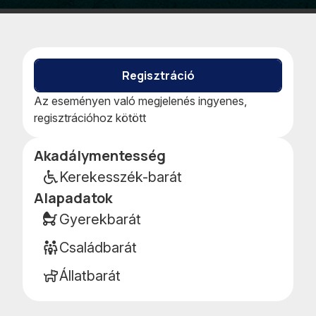
Kedvencekhe
Naptár
adom
teszem
Regisztráció
Az eseményen való megjelenés ingyenes,
regisztrációhoz kötött
Akadálymentesség
Esemény
részletei
Kerekesszék-barát
Alapadatok
Gyerekbarát
Családbarát
Állatbarát