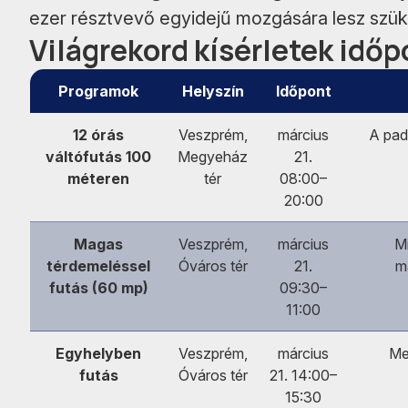
ezer résztvevő egyidejű mozgására lesz szü
Világrekord kísérletek időp
Programok
Helyszín
Időpont
12 órás
Veszprém,
március
A pad
váltófutás 100
Megyeház
21.
méteren
tér
08:00–
20:00
Magas
Veszprém,
március
M
térdemeléssel
Óváros tér
21.
m
futás (60 mp)
09:30–
11:00
Egyhelyben
Veszprém,
március
Me
futás
Óváros tér
21. 14:00–
15:30