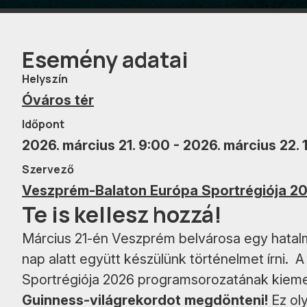
Esemény adatai
Helyszín
Óváros tér
Időpont
2026. március 21. 9:00 - 2026. március 22. 
Szervező
Veszprém-Balaton Európa Sportrégiója 2
Te is kellesz hozzá!
Március 21-én Veszprém belvárosa egy hatalm
nap alatt együtt készülünk történelmet írni.
Sportrégiója 2026 programsorozatának kie
Guinness-világrekordot megdönteni!
Ez oly