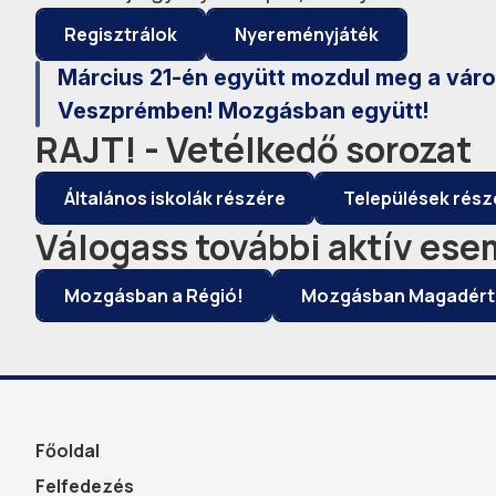
Regisztrálok
Nyereményjáték
Március 21-én együtt mozdul meg a váro
Veszprémben! Mozgásban együtt!
RAJT! - Vetélkedő sorozat
Általános iskolák részére
Települések rész
Válogass további aktív es
Mozgásban a Régió!
Mozgásban Magadért
Főoldal
Felfedezés