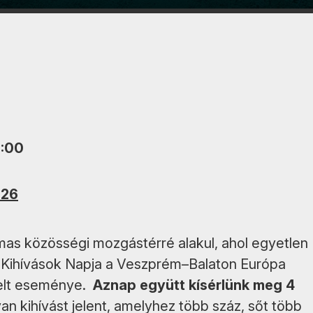
1:00
026
as közösségi mozgástérré alakul, ahol egyetlen
 A Kihívások Napja a Veszprém–Balaton Európa
melt eseménye.
Aznap együtt kísérlünk meg 4
an kihívást jelent, amelyhez több száz, sőt több