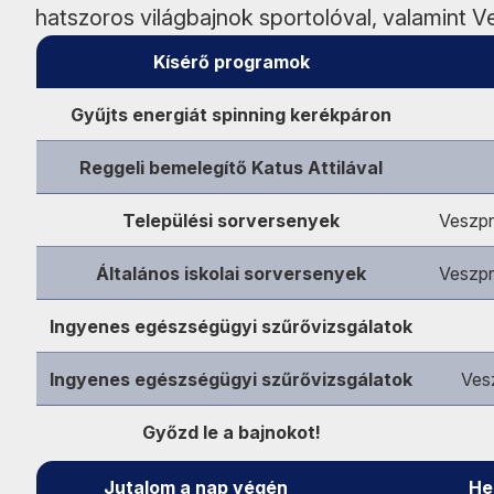
hatszoros világbajnok sportolóval, valamint 
Kísérő programok
Gyűjts energiát spinning kerékpáron
Reggeli bemelegítő Katus Attilával
Települési sorversenyek
Veszpr
Általános iskolai sorversenyek
Veszpr
Ingyenes egészségügyi szűrővizsgálatok
Ingyenes egészségügyi szűrővizsgálatok
Ves
Győzd le a bajnokot!
Jutalom a nap végén
He