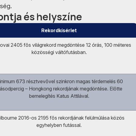
kség.
ontja és helyszíne
Rekordkísérlet
ovai 2405 fős világrekord megdöntése 12 órás, 100 méteres
közösségi váltófutásban.
inimum 673 résztvevővel szinkron magas térdemelés 60
ásodpercig – Hongkong rekordjának megdöntése. Előtte
bemelegítés Katus Attilával.
lbourne 2016-os 2195 fős rekordjának felülmúlása közös
egyhelyben futással.