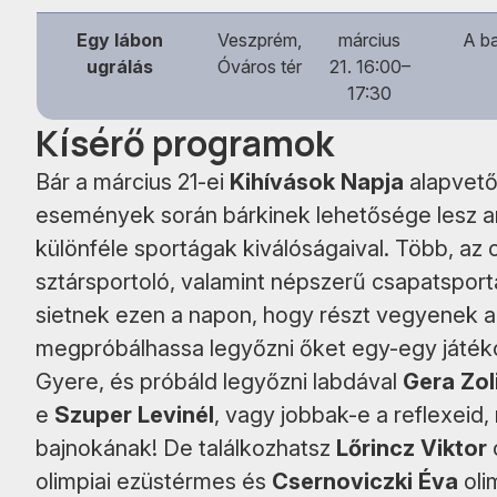
Egy lábon
Veszprém,
március
A ba
ugrálás
Óváros tér
21. 16:00–
17:30
Kísérő programok
Bár a március 21-ei
Kihívások Napja
alapvetőe
események során bárkinek lehetősége lesz ar
különféle sportágak kiválóságaival. Több, az 
sztársportoló, valamint népszerű csapatsport
sietnek ezen a napon, hogy részt vegyenek 
megpróbálhassa legyőzni őket egy-egy játéko
Gyere, és próbáld legyőzni labdával
Gera Zol
e
Szuper Levinél
, vagy jobbak-e a reflexeid,
bajnokának! De találkozhatsz
Lőrincz Viktor
olimpiai ezüstérmes és
Csernoviczki Éva
oli