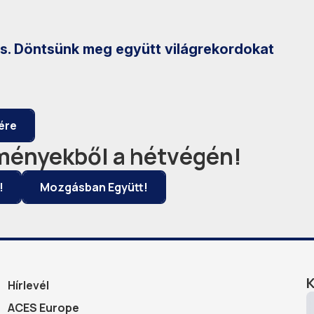
s. Döntsünk meg együtt világrekordokat
ére
eményekből a hétvégén!
!
Mozgásban Együtt!
Hírlevél
ACES Europe