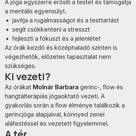
A jóga egyszerre erősíti a testet és támogatja
a mentális egyensúlyt.
javítja a rugalmasságot és a testtartást
segít csökkenteni a stresszt
fejleszti a fókuszt és a jelenlétet
Az órák kezdő és középhaladó szinten is
végezhetők, előzetes tapasztalat nem
szükséges.
Ki vezeti?
Az órákat
Molnár Barbara
gerinc-, flow és
hangtálterápiás jógaoktató vezeti. A
gyakorlás során a flow élménye találkozik a
gerincjóga alapjaival, könnyed zenei
aláfestéssel és vezetett figyelemmel.
A tér