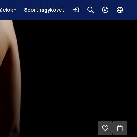
mációk
Sportnagykövet
Belépés
Keresés
Felfedezés
Change
languag