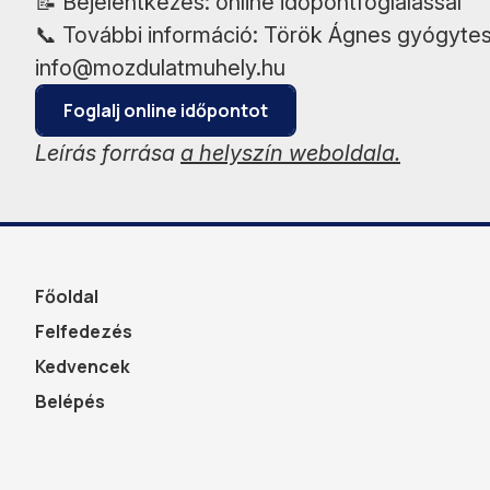
📝 Bejelentkezés: online időpontfoglalással
📞 További információ: Török Ágnes gyógyte
info@mozdulatmuhely.hu
Foglalj online időpontot
Leírás forrása
a helyszín weboldala.
Főoldal
Felfedezés
Kedvencek
Belépés