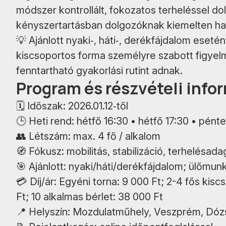
módszer kontrollált, fokozatos terheléssel d
kényszertartásban dolgozóknak kiemelten ha
💡 Ajánlott nyaki‑, háti‑, derékfájdalom ese
kiscsoportos forma személyre szabott figyel
fenntartható gyakorlási rutint adnak.
Program és részvételi info
🗓 Időszak: 2026.01.12‑től
🕒 Heti rend: hétfő 16:30 • hétfő 17:30 • pént
👥 Létszám: max. 4 fő / alkalom
🧭 Fókusz: mobilitás, stabilizáció, terhelésad
🎯 Ajánlott: nyaki/háti/derékfájdalom; ülőmu
💳 Díj/ár: Egyéni torna: 9 000 Ft; 2-4 fős kis
Ft; 10 alkalmas bérlet: 38 000 Ft
📍 Helyszín: Mozdulatműhely, Veszprém, Dóz