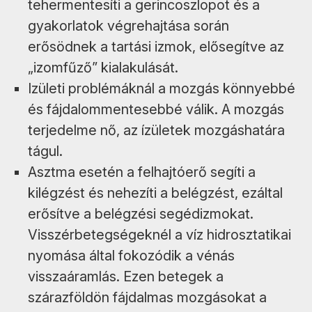
tehermentesíti a gerincoszlopot és a
gyakorlatok végrehajtása során
erősödnek a tartási izmok, elősegítve az
„izomfűző” kialakulását.
Izületi problémáknál a mozgás könnyebbé
és fájdalommentesebbé válik. A mozgás
terjedelme nő, az ízületek mozgáshatára
tágul.
Asztma esetén a felhajtóerő segíti a
kilégzést és nehezíti a belégzést, ezáltal
erősítve a belégzési segédizmokat.
Visszérbetegségeknél a víz hidrosztatikai
nyomása által fokozódik a vénás
visszaáramlás. Ezen betegek a
szárazföldön fájdalmas mozgásokat a