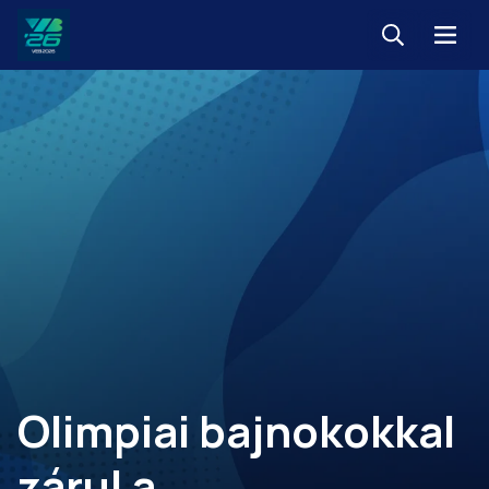
Keresés
Menü
Veszprém-
Balaton
Európa
Sportrégiója
2026
Olimpiai bajnokokkal
zárul a