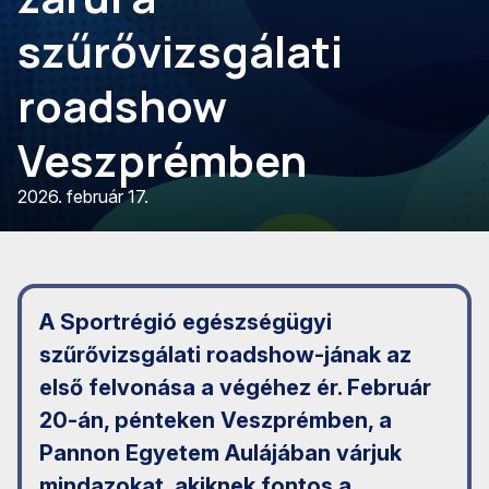
szűrővizsgálati
roadshow
Veszprémben
2026. február 17.
A Sportrégió egészségügyi
szűrővizsgálati roadshow-jának az
első felvonása a végéhez ér. Február
20-án, pénteken Veszprémben, a
Pannon Egyetem Aulájában várjuk
mindazokat, akiknek fontos a