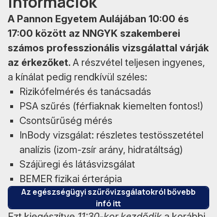
információk
A Pannon Egyetem Aulájában 10:00 és
17:00 között az NNGYK szakemberei
számos professzionális vizsgálattal várják
az érkezőket.
A részvétel teljesen ingyenes,
a kínálat pedig rendkívül széles:
Rizikófelmérés és tanácsadás
PSA szűrés (férfiaknak kiemelten fontos!)
Csontsűrűség mérés
InBody vizsgálat: részletes testösszetétel
analízis (izom-zsír arány, hidratáltság)
Szájüregi és látásvizsgálat
BEMER fizikai érterápia
Az egészségügyi szűrővizsgálatokról bővebb
infó itt
Ezt kiegészítve
11:30-kor kezdődik
a korábbi