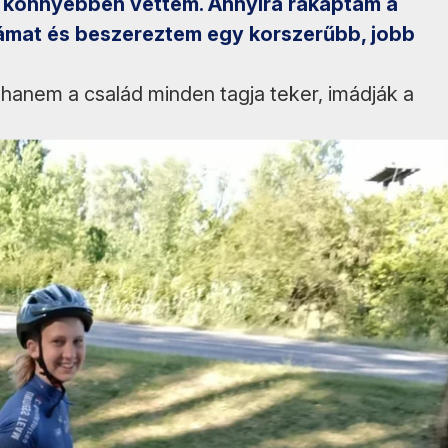
e könnyebben vettem. Annyira rákaptam a
gámat és beszereztem egy korszerűbb, jobb
 hanem a család minden tagja teker, imádják a