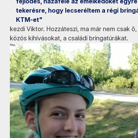
fejlődés, hazafelé az emelkedőket egyr
tekerésre, hogy lecseréltem a régi brin
KTM-et"
kezdi Viktor. Hozzáteszi, ma már nem csak ő,
közös kihívásokat, a családi bringatúrákat.