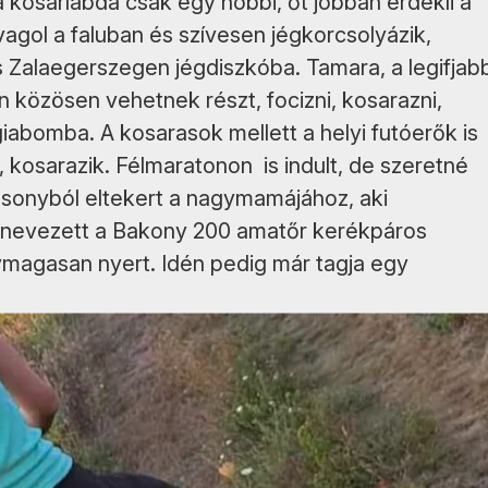
 kosárlabda csak egy hobbi, őt jobban érdekli a
agol a faluban és szívesen jégkorcsolyázik,
 Zalaegerszegen jégdiszkóba. Tamara, a legifjab
közösen vehetnek részt, focizni, kosarazni,
giabomba. A kosarasok mellett a helyi futóerők is
 kosarazik. Félmaratonon is indult, de szeretné
vázsonyból eltekert a nagymamájához, aki
benevezett a Bakony 200 amatőr kerékpáros
nymagasan nyert. Idén pedig már tagja egy