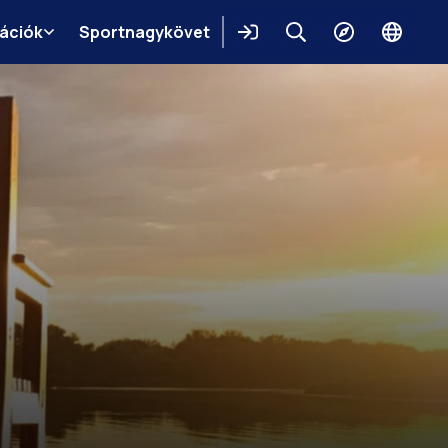
mációk
Sportnagykövet
Belépés
Keresés
Felfedezés
Change
languag