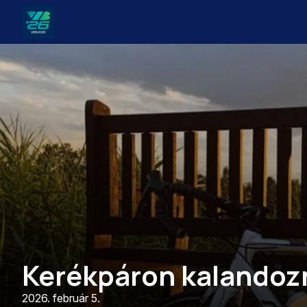
Veszprém-
Balaton
Európa
Sportrégiója
2026
Kerékpáron kalandoz
2026. február 5.