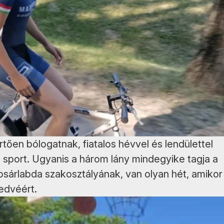
tően bólogatnak, fiatalos hévvel és lendülettel
 sport. Ugyanis a három lány mindegyike tagja a
sárlabda szakosztályának, van olyan hét, amikor
edvéért.