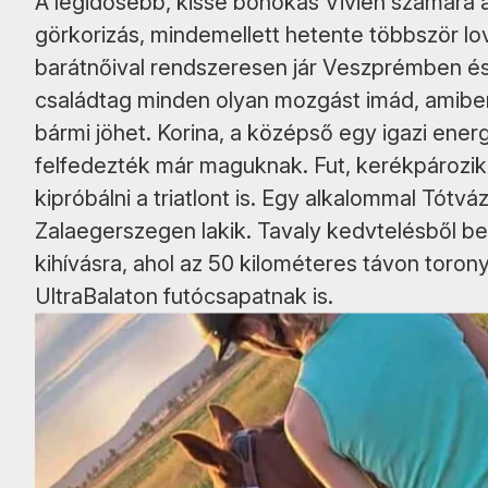
A legidősebb, kissé bohókás Vivien számára a
görkorizás, mindemellett hetente többször lov
barátnőival rendszeresen jár Veszprémben és
családtag minden olyan mozgást imád, amiben 
bármi jöhet. Korina, a középső egy igazi ener
felfedezték már maguknak. Fut, kerékpározik,
kipróbálni a triatlont is. Egy alkalommal Tót
Zalaegerszegen lakik. Tavaly kedvtelésből 
kihívásra, ahol az 50 kilométeres távon toro
UltraBalaton futócsapatnak is.