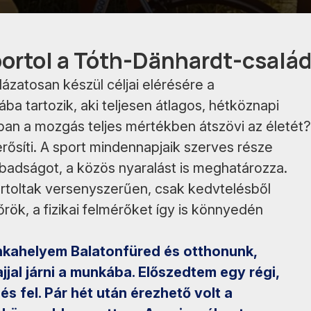
portol a Tóth-Dänhardt-csalá
ázatosan készül céljai elérésére a
a tartozik, aki teljesen átlagos, hétköznapi
ban a mozgás teljes mértékben átszövi az életét?
rősíti. A sport mindennapjaik szerves része
abadságot, a közös nyaralást is meghatározza.
ortoltak versenyszerűen, csak kedvtelésből
ök, a fizikai felmérőket így is könnyedén
nkahelyem Balatonfüred és otthonunk,
jal járni a munkába. Előszedtem egy régi,
 és fel. Pár hét után érezhető volt a