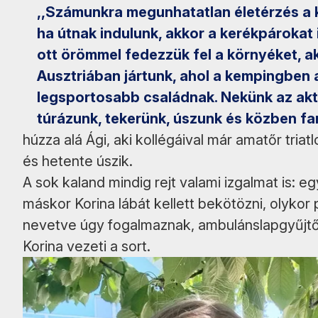
,,Számunkra megunhatatlan életérzés a 
ha útnak indulunk, akkor a kerékpárokat i
ott örömmel fedezzük fel a környéket, ak
Ausztriában jártunk, ahol a kempingben
legsportosabb családnak. Nekünk az aktí
túrázunk, tekerünk, úszunk és közben f
húzza alá Ági, aki kollégáival már amatőr triat
és hetente úszik.
A sok kaland mindig rejt valami izgalmat is: e
máskor Korina lábát kellett bekötözni, olykor
nevetve úgy fogalmaznak, ambulánslapgyűjtő vi
Korina vezeti a sort.