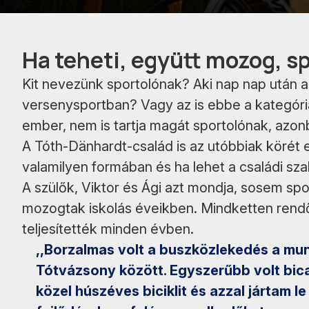
Ha teheti, együtt mozog, s
Kit nevezünk sportolónak? Aki nap nap után al
versenysportban? Vagy az is ebbe a kategóriáb
ember, nem is tartja magát sportolónak, azon
A Tóth-Dänhardt-család is az utóbbiak körét e
valamilyen formában és ha lehet a családi sz
A szülők, Viktor és Ági azt mondja, sosem sp
mozogtak iskolás éveikben. Mindketten rendőr
teljesítették minden évben.
,,Borzalmas volt a buszközlekedés a mu
Tótvázsony között. Egyszerűbb volt bicaj
közel húszéves biciklit és azzal jártam le