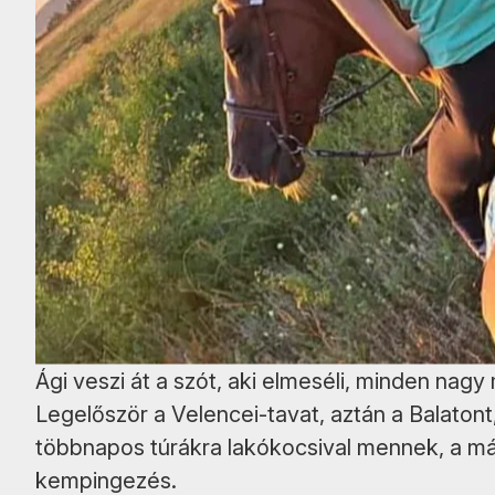
Ági veszi át a szót, aki elmeséli, minden nag
Legelőször a Velencei-tavat, aztán a Balatont
többnapos túrákra lakókocsival mennek, a má
kempingezés.