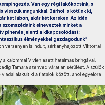
kempingezés. Van egy régi lakókocsink, s
s visszük magunkkal. Bárhol is kötünk ki,
ár két lábon, akár két keréken. Az idén
 a szomszédaink elneveztek minket a
v pihenés jelenti a kikapcsolódást:
antasztikus élményekkel gazdagodunk"
lon versenyen is indult, sárkányhajózott Viktorral
gy alkalommal Vivien esett hatalmas bringával,
 pedig Tamara szenved váratlan sérülést. A szülők
adal alakult ki a fiatalok között, ahol egyelőre