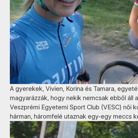
A gyerekek, Vivien, Korina és Tamara, egyetér
magyarázzák, hogy nekik nemcsak ebből áll a
Veszprémi Egyetemi Sport Club (VESC) női ko
hárman, háromfelé utaznak egy-egy meccs k