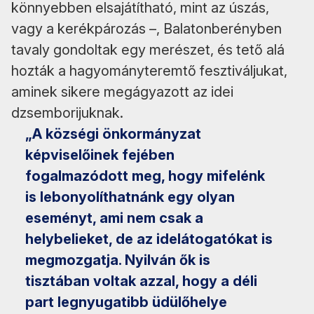
könnyebben elsajátítható, mint az úszás,
vagy a kerékpározás –, Balatonberényben
tavaly gondoltak egy merészet, és tető alá
hozták a hagyományteremtő fesztiváljukat,
aminek sikere megágyazott az idei
dzsemborijuknak.
„A községi önkormányzat
képviselőinek fejében
fogalmazódott meg, hogy mifelénk
is lebonyolíthatnánk egy olyan
eseményt, ami nem csak a
helybelieket, de az idelátogatókat is
megmozgatja. Nyilván ők is
tisztában voltak azzal, hogy a déli
part legnyugatibb üdülőhelye