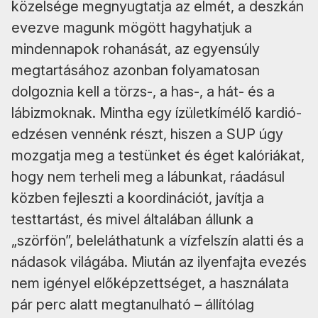
közelsége megnyugtatja az elmét, a deszkán
evezve magunk mögött hagyhatjuk a
mindennapok rohanását, az egyensúly
megtartásához azonban folyamatosan
dolgoznia kell a törzs-, a has-, a hát- és a
lábizmoknak. Mintha egy ízületkímélő kardió-
edzésen vennénk részt, hiszen a SUP úgy
mozgatja meg a testünket és éget kalóriákat,
hogy nem terheli meg a lábunkat, ráadásul
közben fejleszti a koordinációt, javítja a
testtartást, és mivel általában állunk a
„szörfön”, beleláthatunk a vízfelszín alatti és a
nádasok világába. Miután az ilyenfajta evezés
nem igényel előképzettséget, a használata
pár perc alatt megtanulható – állítólag