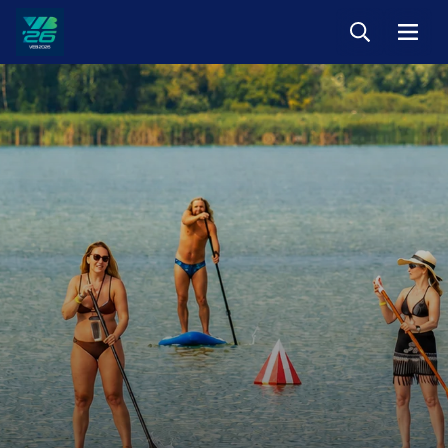
Keresés
Menü
Veszprém-
Balaton
Európa
Sportrégiója
2026