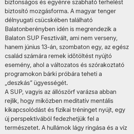
biztonságos és egyénre szabható terhelést
biztosító mozgásforma. A magyar tenger
délnyugati csücskében található
Balatonberényben idén is megrendezik a
Balaton SUP Fesztivált, ami nem verseny,
hanem június 13-án, szombaton egy, az egész
család számára remek időtöltést nyújtó
esemény, ahol a változatos és szórakoztató
programokon bárki próbára teheti a
„deszkás” ügyességét.
A SUP, vagyis az állószörf varázsa abban
rejlik, hogy miközben meditatív mentális
kikapcsolódást és fizikai tréninget nyújt, egy
új perspektívából fedezhetjük fel a
természetet. A hullámok lágy ringása és a víz