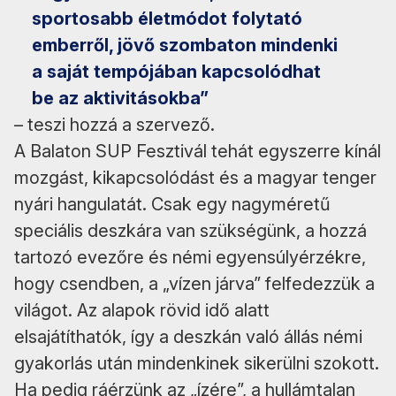
sportosabb életmódot folytató
emberről, jövő szombaton mindenki
a saját tempójában kapcsolódhat
be az aktivitásokba”
– teszi hozzá a szervező.
A Balaton SUP Fesztivál tehát egyszerre kínál
mozgást, kikapcsolódást és a magyar tenger
nyári hangulatát. Csak egy nagyméretű
speciális deszkára van szükségünk, a hozzá
tartozó evezőre és némi egyensúlyérzékre,
hogy csendben, a „vízen járva” felfedezzük a
világot. Az alapok rövid idő alatt
elsajátíthatók, így a deszkán való állás némi
gyakorlás után mindenkinek sikerülni szokott.
Ha pedig ráérzünk az „ízére”, a hullámtalan