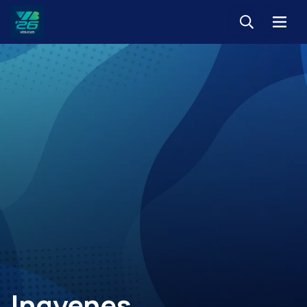
Keresés
Menü
Veszprém-
Balaton
Európa
Sportrégiója
2026
Ingyenes