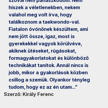
szóval nem panaszkodom. Nem
hiszek a véletlenekben, nekem
valahol meg volt írva, hogy
találkoznom a taekwondo-val.
Fiatalon óvónőnek készültem, ami
nem jött össze, igaz, most is
gyerekekkel vagyok körülvéve,
akiknek ütéseket, rúgásokat,
formagyakorlatokat és különböző
technikákat tanítok. Annál nincs is
jobb, mikor a gyakorlások közben
csillog a szemük. Olyankor tényleg
tudom, hogy ez az én utam...”
Szerző: Király Ferenc