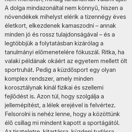
A dolga mindazonáltal nem könnyű, hiszen a
növendékek mihelyst elérik a tizennégy éves
életkort, elkezdenek kamaszodni – annak
minden jó és rossz tulajdonságával – és a
legtöbbjük a folytatásban kizárólag a
tanulmányi előmenetelére fókuszál. Ritka, ha
valaki példának okáért az egyetem mellett ölt
sportruhát. Pedig a küzdősport egy olyan
komplex rendszer, amely minden
korosztálynak kínál fizikai és szellemi
fejlődést is. Azon túl, hogy szolgálja a
jellemépítést, a lélek erejével is felvértez.
Felsorolni is nehéz lenne, hogy a közöttünk
élő csillag mi mindent kapott a sportágától.
Az tiszteletre, kitartásra, küzdeni tudásra,