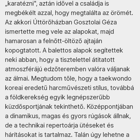
„karatézni", aztán idővel a családja is
megbékélt azzal, hogy megtalálta az örömét.
Az akkori Úttörőházban Gosztolai Géza
ismertette meg vele az alapokat, majd
hamarosan a felnőtt-öltöző ajtaján
kopogtatott. A balettos alapok segítettek
neki abban, hogy a tisztelettel átitatott
atmoszférájú edzőteremben valóra váljanak
az álmai. Megtudom tőle, hogy a taekwondo
koreai eredetű harcművészeti stílus, továbbá
a földkerekség egyik legnépszerűbb
küzdősportjának tekinthető. Középpontjában
a dinamikus, magas és gyors rúgások állnak,
de a technikai repertoárja ütéseket és
hárításokat is tartalmaz. Talán úgy lehetne a