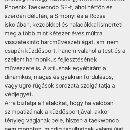
Phoenix Taekwondo SE-t, ahol hétfőn és
szerdán délután, a Simonyi és a Rózsa
iskolában, kezdőkkel és haladókkal ismerteti
meg a több mint kétezer éves múltra
visszatekintő harcművészeti ágat, ami nem
csupán küzdősport, hanem valahol a test és a
szellem harmonikus fejlesztésének
művészete is. A stílusnak egyébiránt a
dinamikus, magas és gyakran fordulásos,
vagy ugró rúgások sorozata szolgáltatja a
védjegyét.
Arra biztatja a fiatalokat, hogy ha valóban
szimpatizálnak a küzdősportjával, akkor
tényleg vágjanak bele, hiszen a taekwondo
nem monoton, mindig tanulhatnak valami újat.