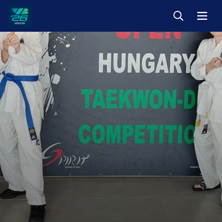
Keresés
Menü
Veszprém-
Balaton
Európa
Sportrégiója
2026