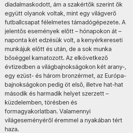
diadalmaskodott, ám a szakértők szerint ők
együtt olyanok voltak, mint egy világverő
futballcsapat félelmetes támadógépezete. A
jelentős események előtt – hónapokon át –
naponta két edzésük volt, a kenyérkereseti
munkájuk előtt és után, de a sok munka
bőséggel kamatozott. Az elkövetkező
évtizedben a világbajnokságokon két arany-,
egy ezüst- és három bronzérmet, az Európa-
bajnokságokon pedig öt első, illetve hat-hat
második és harmadik helyet szerzett –
küzdelemben, törésben és
formagyakorlatban. Valamennyi
világeseményéről éremmel a nyakában tért
haza.