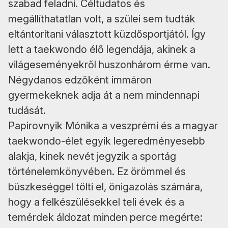
szabad feladni. Céltudatos és
megállíthatatlan volt, a szülei sem tudták
eltántorítani választott küzdősportjától. Így
lett a taekwondo élő legendája, akinek a
világeseményekről huszonhárom érme van.
Négydanos edzőként immáron
gyermekeknek adja át a nem mindennapi
tudását.
Papirovnyik Mónika a veszprémi és a magyar
taekwondo-élet egyik legeredményesebb
alakja, kinek nevét jegyzik a sportág
történelemkönyvében. Ez örömmel és
büszkeséggel tölti el, önigazolás számára,
hogy a felkészülésekkel teli évek és a
temérdek áldozat minden perce megérte: