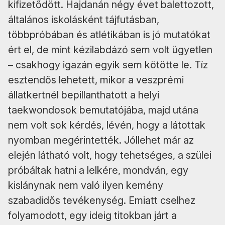
kifizetődött. Hajdanán négy évet balettozott,
általános iskolásként tájfutásban,
többpróbában és atlétikában is jó mutatókat
ért el, de mint kézilabdázó sem volt ügyetlen
– csakhogy igazán egyik sem kötötte le. Tíz
esztendős lehetett, mikor a veszprémi
állatkertnél bepillanthatott a helyi
taekwondosok bemutatójába, majd utána
nem volt sok kérdés, lévén, hogy a látottak
nyomban megérintették. Jóllehet már az
elején látható volt, hogy tehetséges, a szülei
próbáltak hatni a lelkére, mondván, egy
kislánynak nem való ilyen kemény
szabadidős tevékenység. Emiatt cselhez
folyamodott, egy ideig titokban járt a