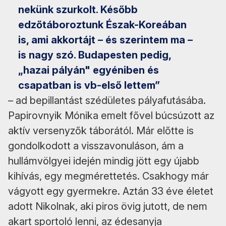
nekünk szurkolt. Később
edzőtáboroztunk Észak-Koreában
is, ami akkortájt – és szerintem ma –
is nagy szó. Budapesten pedig,
„hazai pályán" egyéniben és
csapatban is vb-első lettem”
– ad bepillantást szédületes pályafutásába.
Papirovnyik Mónika emelt fővel búcsúzott az
aktív versenyzők táborától. Már előtte is
gondolkodott a visszavonuláson, ám a
hullámvölgyei idején mindig jött egy újabb
kihívás, egy megmérettetés. Csakhogy már
vágyott egy gyermekre. Aztán 33 éve életet
adott Nikolnak, aki piros övig jutott, de nem
akart sportoló lenni, az édesanyja