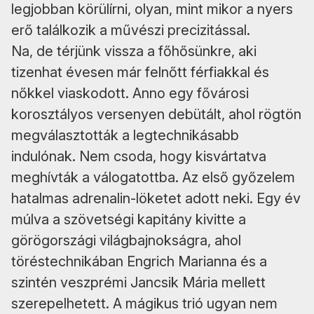
legjobban körülírni, olyan, mint mikor a nyers
erő találkozik a művészi precizitással.
Na, de térjünk vissza a főhősünkre, aki
tizenhat évesen már felnőtt férfiakkal és
nőkkel viaskodott. Anno egy fővárosi
korosztályos versenyen debütált, ahol rögtön
megválasztották a legtechnikásabb
indulónak. Nem csoda, hogy kisvártatva
meghívták a válogatottba. Az első győzelem
hatalmas adrenalin-löketet adott neki. Egy év
múlva a szövetségi kapitány kivitte a
görögországi világbajnokságra, ahol
töréstechnikában Engrich Marianna és a
szintén veszprémi Jancsik Mária mellett
szerepelhetett. A mágikus trió ugyan nem