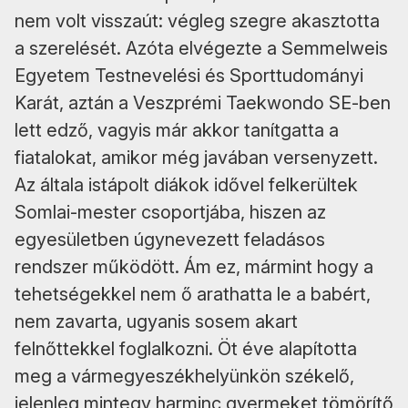
nem volt visszaút: végleg szegre akasztotta
a szerelését. Azóta elvégezte a Semmelweis
Egyetem Testnevelési és Sporttudományi
Karát, aztán a Veszprémi Taekwondo SE-ben
lett edző, vagyis már akkor tanítgatta a
fiatalokat, amikor még javában versenyzett.
Az általa istápolt diákok idővel felkerültek
Somlai-mester csoportjába, hiszen az
egyesületben úgynevezett feladásos
rendszer működött. Ám ez, mármint hogy a
tehetségekkel nem ő arathatta le a babért,
nem zavarta, ugyanis sosem akart
felnőttekkel foglalkozni. Öt éve alapította
meg a vármegyeszékhelyünkön székelő,
jelenleg mintegy harminc gyermeket tömörítő