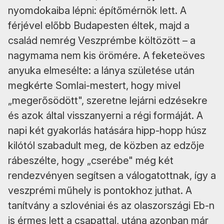
nyomdokaiba lépni: építőmérnök lett. A
férjével előbb Budapesten éltek, majd a
család nemrég Veszprémbe költözött – a
nagymama nem kis örömére. A feketeöves
anyuka elmesélte: a lánya születése után
megkérte Somlai-mestert, hogy mivel
„megerősödött", szeretne lejárni edzésekre
és azok által visszanyerni a régi formáját. A
napi két gyakorlás hatására hipp-hopp húsz
kilótól szabadult meg, de közben az edzője
rábeszélte, hogy „cserébe" még két
rendezvényen segítsen a válogatottnak, így a
veszprémi műhely is pontokhoz juthat. A
tanítvány a szlovéniai és az olaszországi Eb-n
is érmes lett a csapattal, utána azonban már