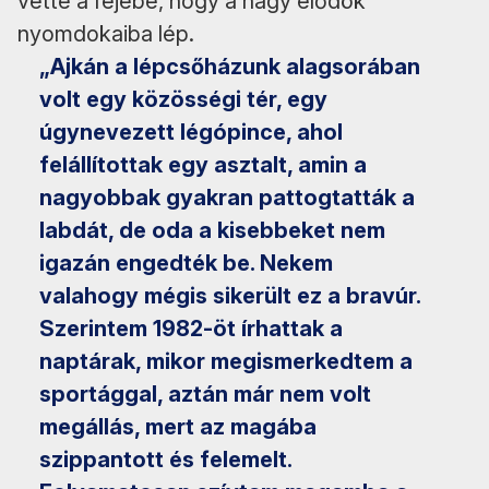
vette a fejébe, hogy a nagy elődök
nyomdokaiba lép.
„Ajkán a lépcsőházunk alagsorában
volt egy közösségi tér, egy
úgynevezett légópince, ahol
felállítottak egy asztalt, amin a
nagyobbak gyakran pattogtatták a
labdát, de oda a kisebbeket nem
igazán engedték be. Nekem
valahogy mégis sikerült ez a bravúr.
Szerintem 1982-öt írhattak a
naptárak, mikor megismerkedtem a
sportággal, aztán már nem volt
megállás, mert az magába
szippantott és felemelt.