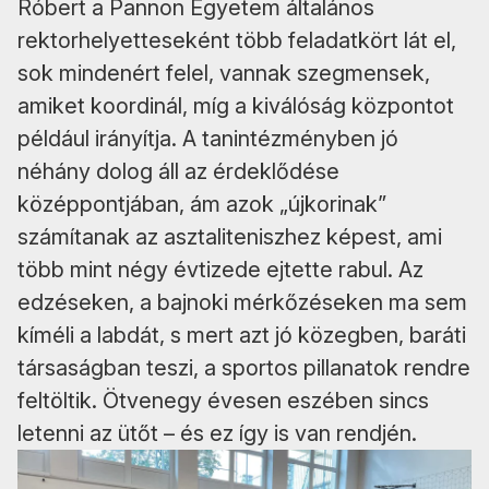
Róbert a Pannon Egyetem általános
rektorhelyetteseként több feladatkört lát el,
sok mindenért felel, vannak szegmensek,
amiket koordinál, míg a kiválóság központot
például irányítja. A tanintézményben jó
néhány dolog áll az érdeklődése
középpontjában, ám azok „újkorinak”
számítanak az asztaliteniszhez képest, ami
több mint négy évtizede ejtette rabul. Az
edzéseken, a bajnoki mérkőzéseken ma sem
kíméli a labdát, s mert azt jó közegben, baráti
társaságban teszi, a sportos pillanatok rendre
feltöltik. Ötvenegy évesen eszében sincs
letenni az ütőt – és ez így is van rendjén.