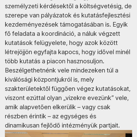
személyzeti kérdésektől a költségvetésig, de
szerepe van pályázatok és kutatásfejlesztési
kezdeményezések támogatásában is. Egyik
fő feladata a koordináció, a náluk végzett
kutatások felügyelete, hogy azok között
létrejöjjön egyfajta kapocs, hogy idővel minél
több kutatás a piacon hasznosuljon.
Beszélgethetnénk vele mindezeken túl a
kiválósági központjukról is, mely
szakterületektől függően végez kutatásokat,
viszont ezúttal olyan „vizekre evezünk” vele,
amik alapvetően elkerülik – vagy csak
részben érintik – az egységes és
dinamikusan fejlődő intézményük partjait.