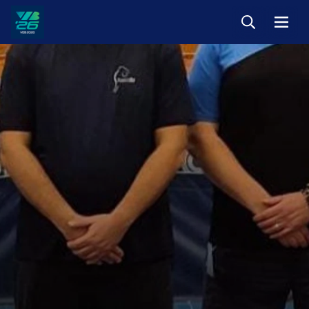
Keresés
Menü
Veszprém-
Balaton
Európa
Sportrégiója
2026