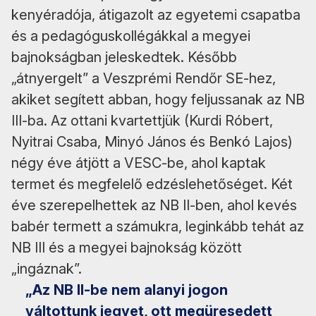
kenyéradója, átigazolt az egyetemi csapatba
és a pedagóguskollégákkal a megyei
bajnokságban jeleskedtek. Később
„átnyergelt” a Veszprémi Rendőr SE-hez,
akiket segített abban, hogy feljussanak az NB
III-ba. Az ottani kvartettjük (Kurdi Róbert,
Nyitrai Csaba, Minyó János és Benkó Lajos)
négy éve átjött a VESC-be, ahol kaptak
termet és megfelelő edzéslehetőséget. Két
éve szerepelhettek az NB II-ben, ahol kevés
babér termett a számukra, leginkább tehát az
NB III és a megyei bajnokság között
„ingáznak”.
„Az NB II-be nem alanyi jogon
váltottunk jegyet, ott megüresedett