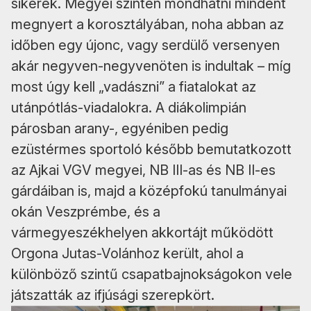
sikerek. Megyei szinten mondhatni mindent
megnyert a korosztályában, noha abban az
időben egy újonc, vagy serdülő versenyen
akár negyven-negyvenöten is indultak – míg
most úgy kell „vadászni” a fiatalokat az
utánpótlás-viadalokra. A diákolimpián
párosban arany-, egyéniben pedig
ezüstérmes sportoló később bemutatkozott
az Ajkai VGV megyei, NB III-as és NB II-es
gárdáiban is, majd a középfokú tanulmányai
okán Veszprémbe, és a
vármegyeszékhelyen akkortájt működött
Orgona Jutas-Volánhoz került, ahol a
különböző szintű csapatbajnokságokon vele
játszatták az ifjúsági szerepkört.