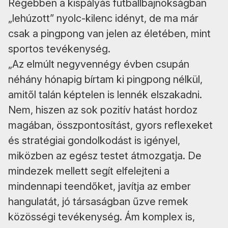
Régebben a kispályás futballbajnokságban
„lehúzott” nyolc-kilenc idényt, de ma már
csak a pingpong van jelen az életében, mint
sportos tevékenység.
„Az elmúlt negyvennégy évben csupán
néhány hónapig bírtam ki pingpong nélkül,
amitől talán képtelen is lennék elszakadni.
Nem, hiszen az sok pozitív hatást hordoz
magában, összpontosítást, gyors reflexeket
és stratégiai gondolkodást is igényel,
miközben az egész testet átmozgatja. De
mindezek mellett segít elfelejteni a
mindennapi teendőket, javítja az ember
hangulatát, jó társaságban űzve remek
közösségi tevékenység. Ám komplex is,