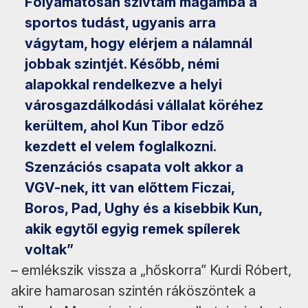
Folyamatosan szívtam magamba a
sportos tudást, ugyanis arra
vágytam, hogy elérjem a nálamnál
jobbak szintjét. Később, némi
alapokkal rendelkezve a helyi
városgazdálkodási vállalat köréhez
kerültem, ahol Kun Tibor edző
kezdett el velem foglalkozni.
Szenzációs csapata volt akkor a
VGV-nek, itt van előttem Ficzai,
Boros, Pad, Ughy és a kisebbik Kun,
akik egytől egyig remek spílerek
voltak”
– emlékszik vissza a „hőskorra” Kurdi Róbert,
akire hamarosan szintén ráköszöntek a