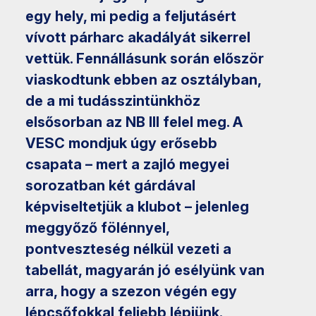
egy hely, mi pedig a feljutásért
vívott párharc akadályát sikerrel
vettük. Fennállásunk során először
viaskodtunk ebben az osztályban,
de a mi tudásszintünkhöz
elsősorban az NB III felel meg. A
VESC mondjuk úgy erősebb
csapata – mert a zajló megyei
sorozatban két gárdával
képviseltetjük a klubot – jelenleg
meggyőző fölénnyel,
pontveszteség nélkül vezeti a
tabellát, magyarán jó esélyünk van
arra, hogy a szezon végén egy
lépcsőfokkal feljebb lépjünk.