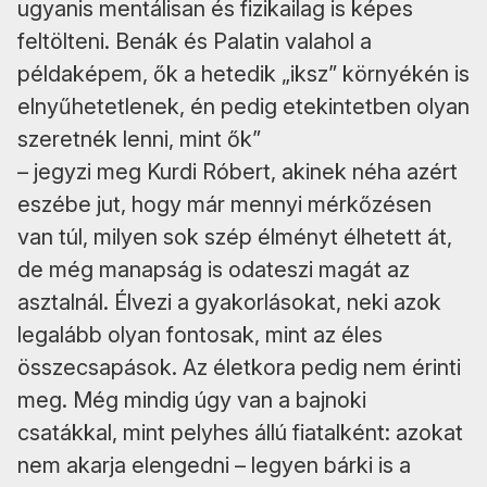
ugyanis mentálisan és fizikailag is képes
feltölteni. Benák és Palatin valahol a
példaképem, ők a hetedik „iksz” környékén is
elnyűhetetlenek, én pedig etekintetben olyan
szeretnék lenni, mint ők”
– jegyzi meg Kurdi Róbert, akinek néha azért
eszébe jut, hogy már mennyi mérkőzésen
van túl, milyen sok szép élményt élhetett át,
de még manapság is odateszi magát az
asztalnál. Élvezi a gyakorlásokat, neki azok
legalább olyan fontosak, mint az éles
összecsapások. Az életkora pedig nem érinti
meg. Még mindig úgy van a bajnoki
csatákkal, mint pelyhes állú fiatalként: azokat
nem akarja elengedni – legyen bárki is a