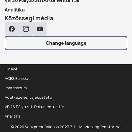
VB'26 Pályázati Dokumentumtár
Analitika
Közösségi média
Facebook
Instagram
YouTube
Change language
Hírlevél
ACES Europe
Impresszum
Adatkezelési tájékoztató
VB'26 Pályázati Dokumentumtár
Analitika
© 2026 Veszprém-Balaton 2023 Zrt. | Minden jog fenntartva.