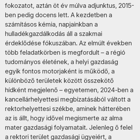
fokozatot, aztán öt év múlva adjunktus, 2015-
ben pedig docens lett. A kezdetben a
számításos kémia, napjainkban a
hulladékgazdálkodás áll a szakmai
érdeklődése fókuszában. Az elmúlt években
több feladatkörben is megfordult – a régió
tudományos életének, a helyi gazdaság
egyik fontos motorjaként is működő, a
különböző területek között összekötő
hídként megjelenő – egyetemen, 2024-ben a
kancellárhelyettesi megbízatásából váltott a
rektorhelyettesi székbe, aminek hátterében
az is állt, hogy idővel megismerte az alma
mater gazdasági folyamatait. Jelenleg ő felel
a rektori terület gazdasági ügyeiért, a