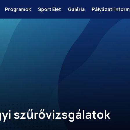
Programok
Sport Élet
Galéria
Pályázati infor
yi szűrővizsgálatok