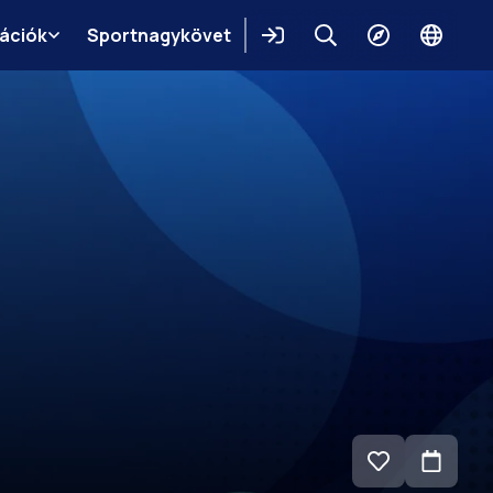
mációk
Sportnagykövet
Belépés
Keresés
Felfedezés
Change
languag