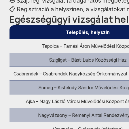
👄 Szájüregi vizsgálat (a daganatos megbete
📋 Regisztráció a helyszínen, a vizsgálatokat
Egészségügyi vizsgálat he
Település, helyszín
Tapolca – Tamási Áron Művelődési Közp
Szigliget – Básti Lajos Közösségi Ház
Csabrendek – Csabrendek Nagyközség Önkormányzat 
Sümeg – Kisfaludy Sándor Művelődési Köz
Ajka – Nagy László Városi Művelődési Központ é
Nagyvázsony – Reményi Antal Rendezvén