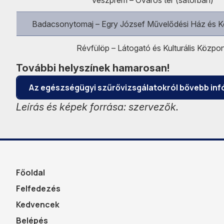
Veszprém – Óváros tér (sátorban)
Badacsonytomaj – Egry József Művelődési Ház és 
Révfülöp – Látogató és Kulturális Közpo
További helyszínek hamarosan!
Az egészségügyi szűrővizsgálatokról bővebb infó
Leírás és képek forrása: szervezők.
Főoldal
Felfedezés
Kedvencek
Belépés