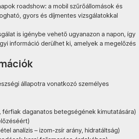
napok roadshow: a mobil szűrőállomások és
ogható, gyors és díjmentes vizsgálatokkal
zsgálat is igénybe vehető ugyanazon a napon, így
gyi információ derülhet ki, amelyek a megelőzés
rmációk
gészségi állapotra vonatkozó személyes
t, férfiak daganatos betegségének kimutatására)
lőzéséért)
tel analízis – izom-zsír arány, hidratáltság)