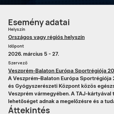
Esemény adatai
Helyszín
Országos vagy régiós helyszín
Időpont
2026. március 5 - 27.
Szervező
Veszprém-Balaton Európa Sportrégiója 2
A Veszprém–Balaton Európa Sportrégiója
és Gyógyszerészeti Központ közös egészs
Veszprém vármegyében. A TAJ-kártyával t
lehetőséget adnak a megelőzésre és a tu
Áttekintés