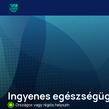
Veszprém-
Balaton
Európa
Sportrégiója
2026
Ingyenes egészségüg
Országos vagy régiós helyszín