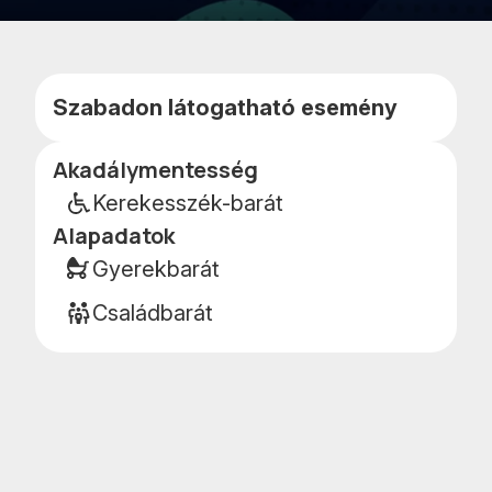
Kedvencekhe
Naptár
adom
teszem
Szabadon látogatható esemény
Akadálymentesség
Esemény
részletei
Kerekesszék-barát
Alapadatok
Gyerekbarát
Családbarát