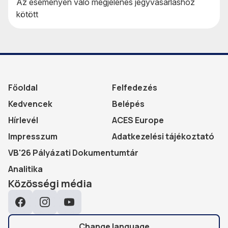
Az eseményen való megjelenés jegyvásárláshoz
kötött
Főoldal
Felfedezés
Kedvencek
Belépés
Hírlevél
ACES Europe
Impresszum
Adatkezelési tájékoztató
VB'26 Pályázati Dokumentumtár
Analitika
Közösségi média
Facebook
Instagram
YouTube
Change language