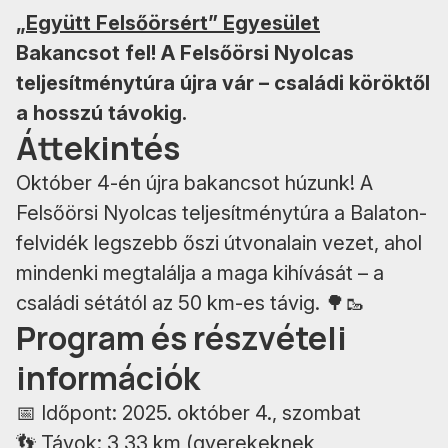
„Együtt Felsőörsért” Egyesület
Bakancsot fel! A Felsőörsi Nyolcas
teljesítménytúra újra vár – családi köröktől
a hosszú távokig.
Áttekintés
Október 4-én újra bakancsot húzunk! A
Felsőörsi Nyolcas teljesítménytúra a Balaton-
felvidék legszebb őszi útvonalain vezet, ahol
mindenki megtalálja a maga kihívását – a
családi sétától az 50 km-es távig. 🌳🥾
Program és részvételi
információk
📅 Időpont: 2025. október 4., szombat
👣 Távok: 3,33 km (gyerekeknek,