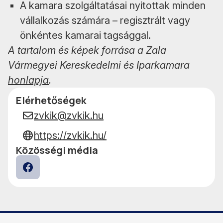
A kamara szolgáltatásai nyitottak minden
vállalkozás számára – regisztrált vagy
önkéntes kamarai tagsággal.
A tartalom és képek forrása a Zala
Vármegyei Kereskedelmi és Iparkamara
honlapja
.
Elérhetőségek
Adatok
zvkik@zvkik.hu
https://zvkik.hu/
Közösségi média
Facebook