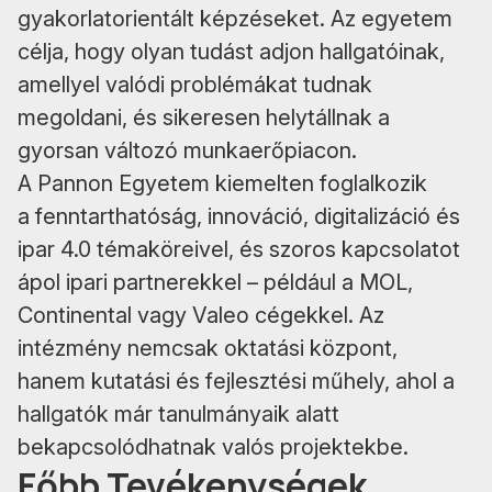
gyakorlatorientált képzéseket. Az egyetem
célja, hogy olyan tudást adjon hallgatóinak,
amellyel valódi problémákat tudnak
megoldani, és sikeresen helytállnak a
gyorsan változó munkaerőpiacon.
A Pannon Egyetem kiemelten foglalkozik
a fenntarthatóság, innováció, digitalizáció és
ipar 4.0 témaköreivel, és szoros kapcsolatot
ápol ipari partnerekkel – például a MOL,
Continental vagy Valeo cégekkel. Az
intézmény nemcsak oktatási központ,
hanem kutatási és fejlesztési műhely, ahol a
hallgatók már tanulmányaik alatt
bekapcsolódhatnak valós projektekbe.
Főbb Tevékenységek