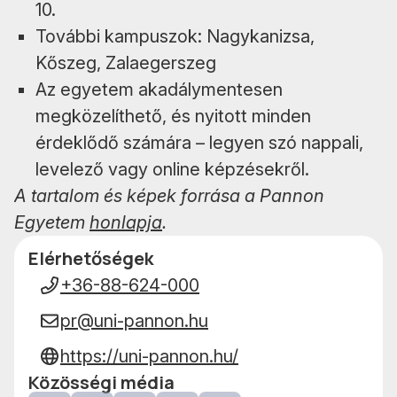
10.
További kampuszok: Nagykanizsa,
Kőszeg, Zalaegerszeg
Az egyetem akadálymentesen
megközelíthető, és nyitott minden
érdeklődő számára – legyen szó nappali,
levelező vagy online képzésekről.
A tartalom és képek forrása a Pannon
Egyetem
honlapja
.
Elérhetőségek
Adatok
+36-88-624-000
pr@uni-pannon.hu
https://uni-pannon.hu/
Közösségi média