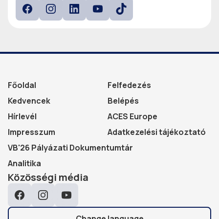
Facebook
Instagram
LinkedIn
YouTube
TokTok
Főoldal
Felfedezés
Kedvencek
Belépés
Hírlevél
ACES Europe
Impresszum
Adatkezelési tájékoztató
VB'26 Pályázati Dokumentumtár
Analitika
Közösségi média
Facebook
Instagram
YouTube
Change language