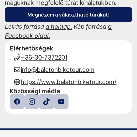
maguknak megfelelő túrát kínálatukban.
Megnézem a választható túrákat!
Leírás forrása
a honlap.
Kép forrása
a
Facebook oldal.
Elérhetőségek
Adatok
+36-30-7372201
info@balatonbiketour.com
https://www.balatonbiketour.com/
Közösségi média
Facebook
Instagram
TokTok
YouTube