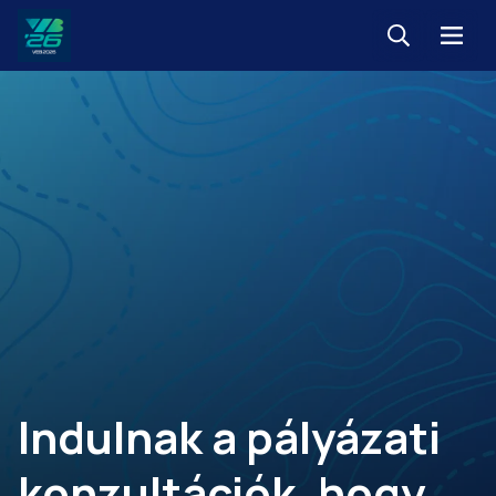
Keresés
Menü
Veszprém-
Balaton
Európa
Sportrégiója
2026
Indulnak a pályázati
konzultációk, hogy