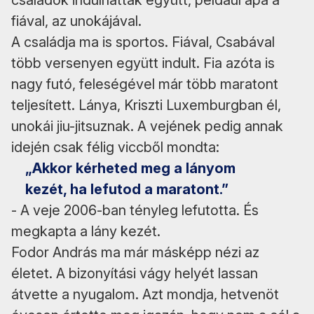
családok indulhattak együtt, például apa a
fiával, az unokájával.
A családja ma is sportos. Fiával, Csabával
több versenyen együtt indult. Fia azóta is
nagy futó, feleségével már több maratont
teljesített. Lánya, Kriszti Luxemburgban él,
unokái jiu-jitsuznak. A vejének pedig annak
idején csak félig viccből mondta:
„Akkor kérheted meg a lányom
kezét, ha lefutod a maratont.”
- A veje 2006-ban tényleg lefutotta. És
megkapta a lány kezét.
Fodor András ma már másképp nézi az
életet. A bizonyítási vágy helyét lassan
átvette a nyugalom. Azt mondja, hetvenöt