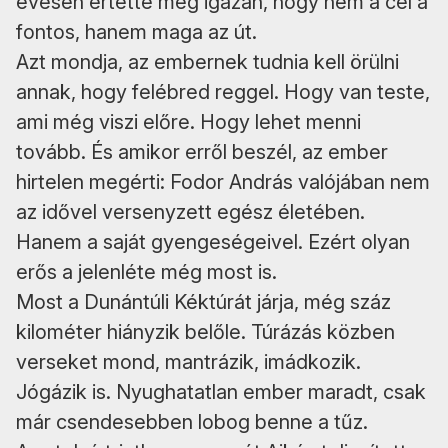
évesen értette meg igazán, hogy nem a cél a
fontos, hanem maga az út.
Azt mondja, az embernek tudnia kell örülni
annak, hogy felébred reggel. Hogy van teste,
ami még viszi előre. Hogy lehet menni
tovább. És amikor erről beszél, az ember
hirtelen megérti: Fodor András valójában nem
az idővel versenyzett egész életében.
Hanem a saját gyengeségeivel. Ezért olyan
erős a jelenléte még most is.
Most a Dunántúli Kéktúrát járja, még száz
kilométer hiányzik belőle. Túrázás közben
verseket mond, mantrázik, imádkozik.
Jógázik is. Nyughatatlan ember maradt, csak
már csendesebben lobog benne a tűz.