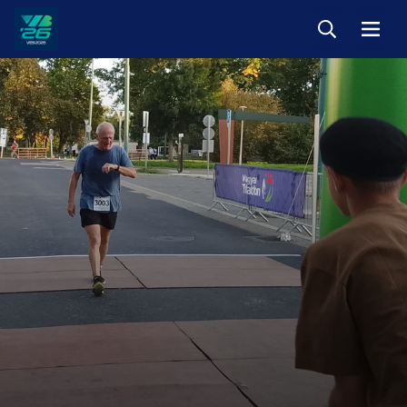
Keresés
Menü
Veszprém-
Balaton
Európa
Sportrégiója
2026