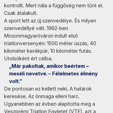
kontrollt. Mert nála a függőség nem tűnt el.
Csak átalakult.
A sport lett az új szenvedélye. És milyen
szenvedéllyé vált. 1992-ben
Mosonmagyaróváron indult első
triatlonversenyén: 1500 méter úszás, 40
kilométer kerékpár, 10 kilométer futás.
Utolsóként ért célba.
„Már pakoltak, amikor beértem –
meséli nevetve. – Félelmetes élmény
volt.”
De pontosan ez kellett neki. A határok
keresése. Az önmaga elleni harc.
Ugyanebben az évben alapította meg a
Veszprémi Triatlon Egyletet (VTE), azt a