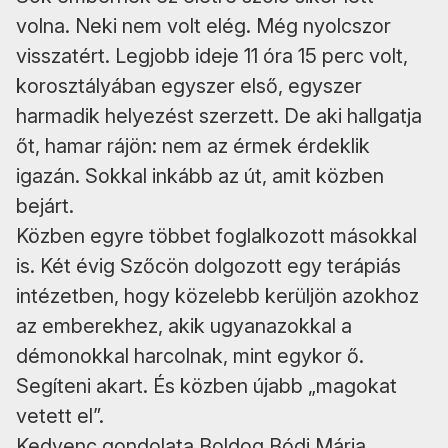
volna. Neki nem volt elég. Még nyolcszor
visszatért. Legjobb ideje 11 óra 15 perc volt,
korosztályában egyszer első, egyszer
harmadik helyezést szerzett. De aki hallgatja
őt, hamar rájön: nem az érmek érdeklik
igazán. Sokkal inkább az út, amit közben
bejárt.
Közben egyre többet foglalkozott másokkal
is. Két évig Szőcön dolgozott egy terápiás
intézetben, hogy közelebb kerüljön azokhoz
az emberekhez, akik ugyanazokkal a
démonokkal harcolnak, mint egykor ő.
Segíteni akart. És közben újabb „magokat
vetett el”.
Kedvenc gondolata Boldog Bódi Mária