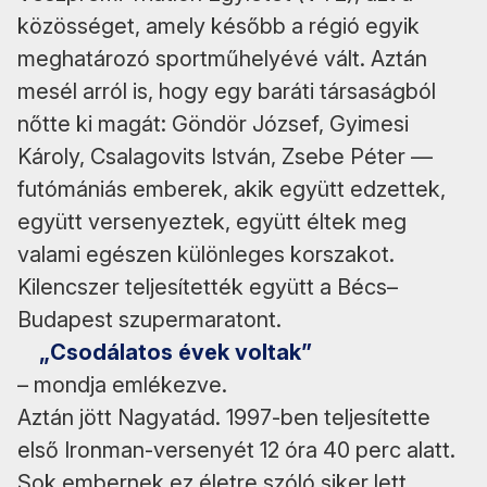
közösséget, amely később a régió egyik
meghatározó sportműhelyévé vált. Aztán
mesél arról is, hogy egy baráti társaságból
nőtte ki magát: Göndör József, Gyimesi
Károly, Csalagovits István, Zsebe Péter —
futómániás emberek, akik együtt edzettek,
együtt versenyeztek, együtt éltek meg
valami egészen különleges korszakot.
Kilencszer teljesítették együtt a Bécs–
Budapest szupermaratont.
„Csodálatos évek voltak”
– mondja emlékezve.
Aztán jött Nagyatád. 1997-ben teljesítette
első Ironman-versenyét 12 óra 40 perc alatt.
Sok embernek ez életre szóló siker lett