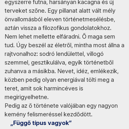
egyszerre futna, harsányan kacagna és új
terveket szőne. Egy pillanat alatt vált mély
önvallomásból eleven történetmesélésbe,
aztán vissza a filozofikus gondolatokhoz.
Nem lehet mellette elfáradni. Ő maga sem
tud. Úgy beszél az életről, mintha most állna a
rajtvonalhoz: sodró lendülettel, villogó
szemmel, gesztikulálva, egyik történetből
zuhanva a másikba. Nevet, idéz, emlékezik,
közben pedig olyan energiával tölti meg a
teret, amit sok harmincéves is
megirigyelhetne.
Pedig az ő története valójában egy nagyon
kemény felismeréssel kezdődött.
„Függő típus vagyok”