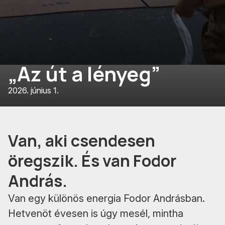
„Az út a lényeg”
2026. június 1.
Van, aki csendesen
öregszik. És van Fodor
András.
Van egy különös energia Fodor Andrásban.
Hetvenöt évesen is úgy mesél, mintha