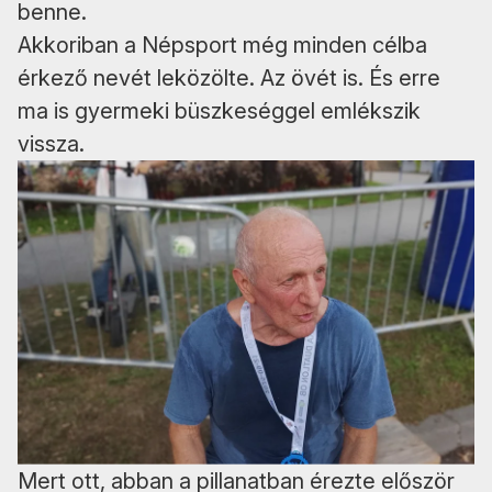
benne.
Akkoriban a Népsport még minden célba
érkező nevét leközölte. Az övét is. És erre
ma is gyermeki büszkeséggel emlékszik
vissza.
Mert ott, abban a pillanatban érezte először