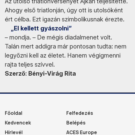
Az utolsó triatlonversenyét Ajkán teljesítette.
Ahogy első triatlonján, úgy ott is utolsóként
ért célba. Ezt igazán szimbolikusnak érezte.
„El kellett gyászolni”
– mondja. – De mégis diadalmenet volt.
Talán mert addigra már pontosan tudta: nem
legyőzni kell az életet. Hanem végigmenni
rajta teljes szívvel.
Szerző: Bényi-Virág Rita
Főoldal
Felfedezés
Kedvencek
Belépés
Hírlevél
ACES Europe